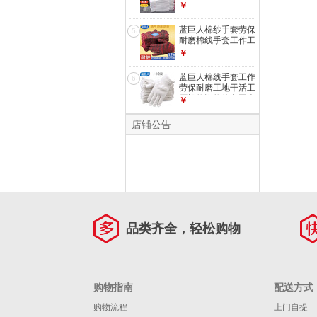
厂机修汽修修车工人
￥
棉纱手套 （12双）
白色700g男士加厚
蓝巨人棉纱手套劳保
5
劳动防护手套批发
耐磨棉线手套工作工
地干活劳动机修汽修
￥
不怕脏 （12双）耐
脏黑红花色700g中
蓝巨人棉线手套工作
6
厚男士 工人防护手
劳保耐磨工地干活工
套批发
厂机修汽修修车工人
￥
棉纱手套 （10双）
A级棉加密加厚耐用
店铺公告
劳动防护手套批发
品类齐全，轻松购物
购物指南
配送方式
购物流程
上门自提