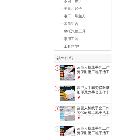
紧固、扳手
测量、尺子
电工、螺丝刀
套筒组合
摩托汽修工具
家用工具
工具箱/包
销售排行
蓝巨人棉线手套工作
1
劳保耐磨工地干活工
厂机修汽修修车工人
￥
棉纱手套 （12双）
白色600g男女士通
蓝巨人手套劳保耐磨
2
用便宜 劳动防护手
加厚尼龙手套工作干
套批发
活工地工人劳动十针
￥
线手套 12双 加密尼
龙手套450g男女均
蓝巨人棉线手套工作
3
码 机修汽修劳防手
劳保耐磨工地干活工
套批发
厂机修汽修修车工人
￥
棉纱手套 （12双）
白色800男士大号加
蓝巨人棉线手套工作
4
厚 劳动防护手套批
劳保耐磨工地干活工
发