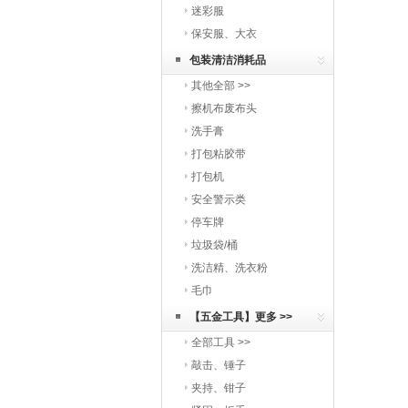
迷彩服
保安服、大衣
包装清洁消耗品
其他全部 >>
擦机布废布头
洗手膏
打包粘胶带
打包机
安全警示类
停车牌
垃圾袋/桶
洗洁精、洗衣粉
毛巾
【五金工具】更多 >>
全部工具 >>
敲击、锤子
夹持、钳子