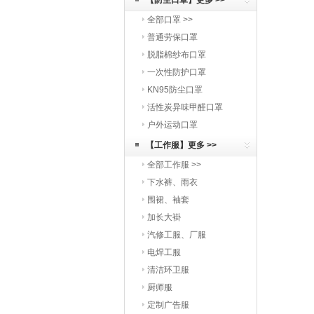
【防尘口罩】更多 >>
全部口罩 >>
普通劳保口罩
脱脂棉纱布口罩
一次性防护口罩
KN95防尘口罩
活性炭异味甲醛口罩
户外运动口罩
【工作服】更多 >>
全部工作服 >>
下水裤、雨衣
围裙、袖套
加长大褂
汽修工服、厂服
电焊工服
清洁环卫服
厨师服
定制广告服