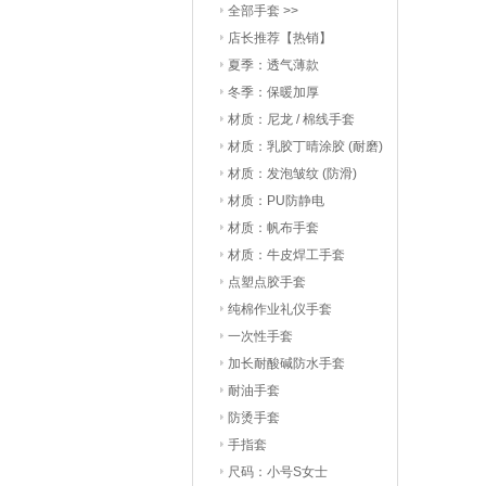
全部手套 >>
店长推荐【热销】
夏季：透气薄款
冬季：保暖加厚
材质：尼龙 / 棉线手套
材质：乳胶丁晴涂胶 (耐磨)
材质：发泡皱纹 (防滑)
材质：PU防静电
材质：帆布手套
材质：牛皮焊工手套
点塑点胶手套
纯棉作业礼仪手套
一次性手套
加长耐酸碱防水手套
耐油手套
防烫手套
手指套
尺码：小号S女士